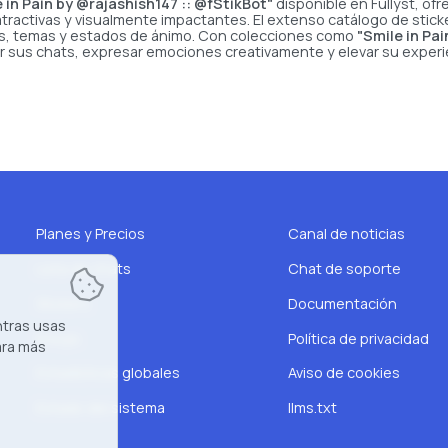
 in Pain by @rajashish147 :: @fStikBot"
disponible en Fullyst, of
ractivas y visualmente impactantes. El extenso catálogo de sticker
ses, temas y estados de ánimo. Con colecciones como
"Smile in Pa
r sus chats, expresar emociones creativamente y elevar su experi
Planes y Precios
Canal de noticias
Lista de chats
Chat de soporte
Stickers
Documentación
ntras usas
Emojis
Política de privacidad
ra más
Estadísticas globales
Aviso de cookies
Estado del sistema
llms.txt