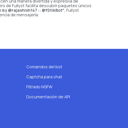
recen una manera divertida y expresiva de
s de Fullyst facilita descubrir paquetes únicos
in by @rajashish147 :: @fStikBot"
, Fullyst
encia de mensajería.
Comandos del bot
Captcha para chat
Filtrado NSFW
Documentación de API