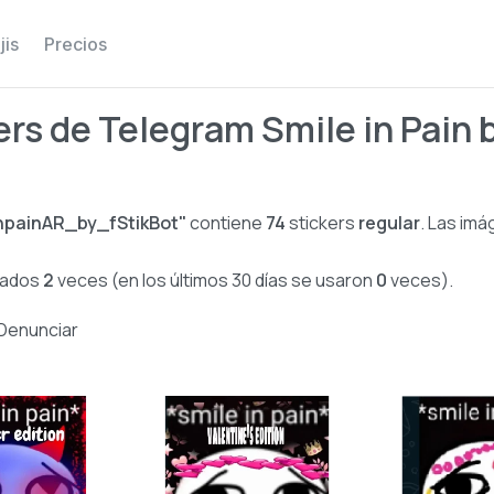
jis
Precios
rs de Telegram Smile in Pain 
inpainAR_by_fStikBot"
contiene
74
stickers
regular
. Las imá
izados
2
veces (en los últimos 30 días se usaron
0
veces).
Denunciar