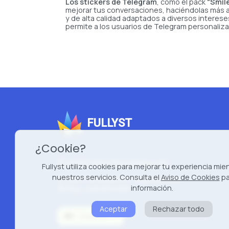
Los stickers de Telegram
, como el pack
"Smile
mejorar tus conversaciones, haciéndolas más at
y de alta calidad adaptados a diversos intere
permite a los usuarios de Telegram personaliza
FULLYST
¿Cookie?
2026 Fullyst from
Improvy OÜ
Fullyst utiliza cookies para mejorar tu experiencia mie
nuestros servicios. Consulta el
Aviso de Cookies
pa
10145, Tornimäe tn 5, Tallinn, Estonia
información.
Reg. code 16377480
Aceptar
Rechazar todo
Español