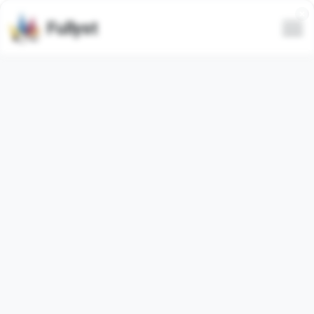
Fullyst
Tous
Tendance
Le plus récent
Seulement animé
Animé
🧽 alphabet @cut...
Mickey and
Friends...
Afficher l'ensemble
Afficher l'ensemble
complet d'émojis
complet d'émojis
Vidéo
𝖲𝗂𝗅𝗏�...
XY4XY