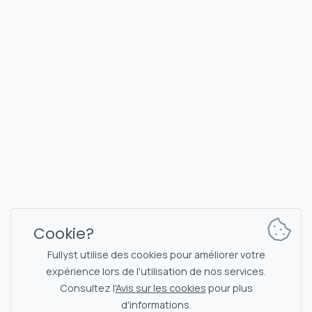
FULLYST
2026,
Improvy OÜ
10145, Tornimäe tn 5, Tallinn, Estonia
Reg. code 16377480
Français
Plans et tarification
Documentation
Canal d'actualités
Commandes du bot
Cookie?
Chat de support
Captcha pour la discussion
Fullyst utilise des cookies pour améliorer votre
Liste des discussions
Filtrage NSFW
expérience lors de l'utilisation de nos services.
Consultez l'
Avis sur les cookies
pour plus
Autocollants
Documentation API
d'informations.