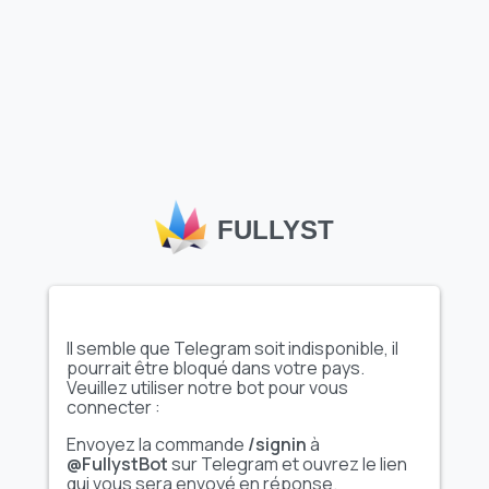
Afficher l'ensemble
Afficher l'ensemble
complet d'émojis
complet d'émojis
Animé
Vidéo
Logo's
Emogoo
@CenterOfPacks
(@ShoutoEmoji)
FULLYST
Afficher l'ensemble
Afficher l'ensemble
complet d'émojis
complet d'émojis
@avtodohod_liza_bo...
Эмодзи Бл�...
Il semble que Telegram soit indisponible, il
pourrait être bloqué dans votre pays.
Veuillez utiliser notre bot pour vous
connecter :
Afficher l'ensemble
Afficher l'ensemble
Envoyez la commande
/signin
à
complet d'émojis
complet d'émojis
@FullystBot
sur Telegram et ouvrez le lien
qui vous sera envoyé en réponse.