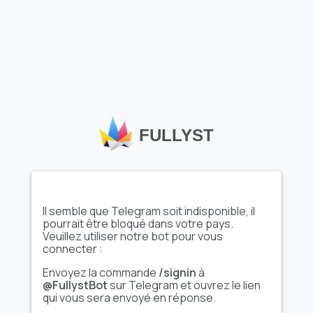
Vidéo
Vidéo
pg88com
𝗖𝘂𝘁𝗶�...
@TgEmodziBot
Afficher l'ensemble
Afficher l'ensemble
FULLYST
complet d'émojis
complet d'émojis
Animé
✦ zero set ✦ @...
Status ➜ @emojiff
Il semble que Telegram soit indisponible, il
pourrait être bloqué dans votre pays.
Veuillez utiliser notre bot pour vous
connecter :
Afficher l'ensemble
Afficher l'ensemble
complet d'émojis
complet d'émojis
Envoyez la commande
/signin
à
@FullystBot
sur Telegram et ouvrez le lien
qui vous sera envoyé en réponse.