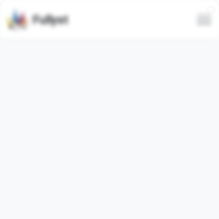
Fullyst
Tous
Tendance
Le plus récent
Seulement animé
@CANDLES_26
@kissesge
@EmojiRu...
Afficher l'ensemble
Afficher l'ensemble
complet d'émojis
complet d'émojis
Animé
Vidéo
l1ks_ing
my little pony ➜...
@TgEmodziBot