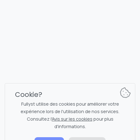
FULLYST
2026,
Improvy OÜ
10145, Tornimäe tn 5, Tallinn, Estonia
Reg. code 16377480
Français
Plans et tarification
Documentation
Canal d'actualités
Commandes du bot
Cookie?
Chat de support
Captcha pour la discussion
Fullyst utilise des cookies pour améliorer votre
Liste des discussions
Filtrage NSFW
expérience lors de l'utilisation de nos services.
Consultez l'
Avis sur les cookies
pour plus
Autocollants
Documentation API
d'informations.
Émojis