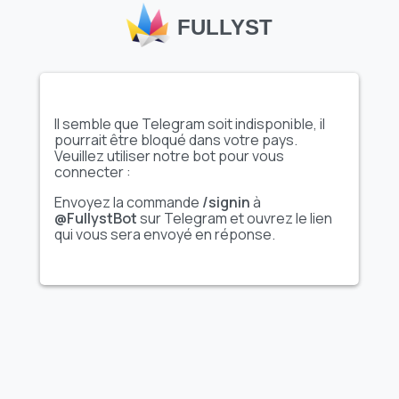
FULLYST
Il semble que Telegram soit indisponible, il
Afficher l'ensemble
Afficher l'ensemble
pourrait être bloqué dans votre pays.
complet d'autocollants
complet d'autocollants
Veuillez utiliser notre bot pour vous
connecter :
Vidéo
Vidéo
Envoyez la commande
/signin
à
@pornstickersexstickersexchat
Fhnssrgxzxvbgd ::
@FullystBot
sur Telegram et ouvrez le lien
@fStikBot
qui vous sera envoyé en réponse.