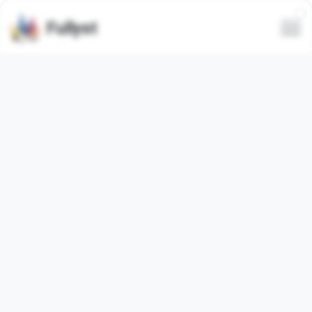
Fullyst
Tous
Tendance
Le plus récent
Seulement animé
Masquer le spam
Vidéo
в обіймах моря core ;3
Больше стиков тут:
@stikery4