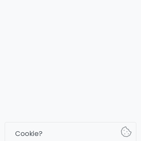
FULLYST
2026,
Improvy OÜ
10145, Tornimäe tn 5, Tallinn, Estonia
Reg. code 16377480
Français
Plans et tarification
Documentation
Canal d'actualités
Commandes du bot
Cookie?
Chat de support
Captcha pour la discussion