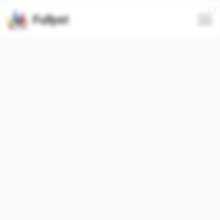
Fullyst
Tous
Tendance
Le plus récent
Seulement animé
Masquer le spam
Vidéo
All Memes
Pankaj