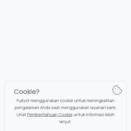
FULLYST
2026,
Improvy OÜ
10145, Tornimäe tn 5, Tallinn, Estonia
Reg. code 16377480
Bahasa Indonesia
Paket & Harga
Dokumentasi
Saluran berita
Perintah bot
Cookie?
Obrolan dukungan
Captcha untuk obrolan
Fullyst menggunakan cookie untuk meningkatkan
Daftar obrolan
Penyaringan NSFW
pengalaman Anda saat menggunakan layanan kami.
Lihat
Pemberitahuan Cookie
untuk informasi lebih
Stiker
Dokumentasi API
lanjut.
Emoji