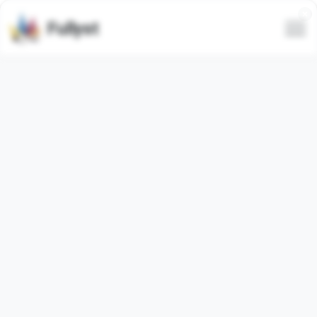
Fullyst
Semua
Trending
Terbaru
Hanya animasi
Sembunyikan spam
Animasi
Animasi
Hot Cherry
Duck