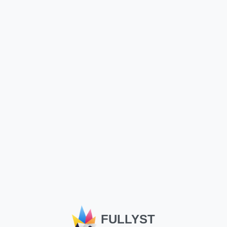
Tampilkan seluruh set
Tampilkan seluruh set
stiker
stiker
Animasi
Animasi
Harry Gorilla
Daisy Romashka
FULLYST