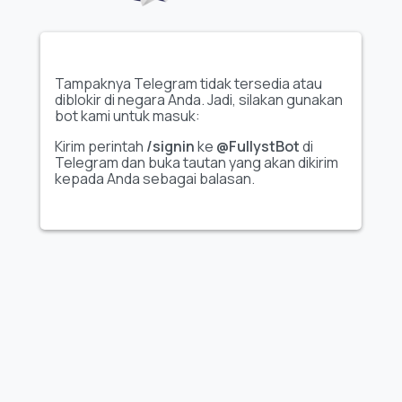
Tampilkan seluruh set
Tampilkan seluruh set
Tampaknya Telegram tidak tersedia atau
stiker
stiker
diblokir di negara Anda. Jadi, silakan gunakan
bot kami untuk masuk:
Animasi
Animasi
Kirim perintah
/signin
ke
@FullystBot
di
Boy's Club
Funky Goose
Telegram dan buka tautan yang akan dikirim
kepada Anda sebagai balasan.
Tampilkan seluruh set
Tampilkan seluruh set
stiker
stiker