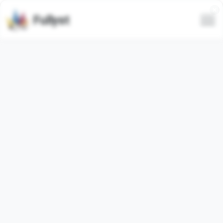
Fullyst
Semua
Trending
Terbaru
Hanya animasi
Sembunyikan spam
Video
Video
MinecraftMemes
More sticker here
@A2Zsticker