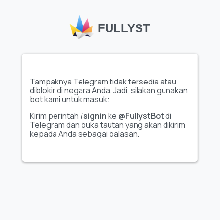
FULLYST
Tampilkan seluruh set
Tampilkan seluruh set
stiker
stiker
Tampaknya Telegram tidak tersedia atau
diblokir di negara Anda. Jadi, silakan gunakan
Video
bot kami untuk masuk:
Набор додика💚
🎄 @kolobki128 ::
@fStikBot
Kirim perintah
/signin
ke
@FullystBot
di
Telegram dan buka tautan yang akan dikirim
kepada Anda sebagai balasan.