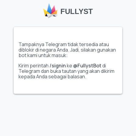
FULLYST
Tampaknya Telegram tidak tersedia atau
diblokir di negara Anda. Jadi, silakan gunakan
Tampilkan seluruh set
Tampilkan seluruh set
bot kami untuk masuk:
stiker
stiker
Kirim perintah
/signin
ke
@FullystBot
di
Telegram dan buka tautan yang akan dikirim
Video
Video
kepada Anda sebagai balasan.
swag 2 🦊 :: @fStikBot
yua 雪愛's Video Pack
(@Zeroo_Twoo_Bot)