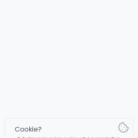
FULLYST
2026,
Improvy OÜ
10145, Tornimäe tn 5, Tallinn, Estonia
Reg. code 16377480
Bahasa Indonesia
Paket & Harga
Dokumentasi
Saluran berita
Perintah bot
Cookie?
Obrolan dukungan
Captcha untuk obrolan