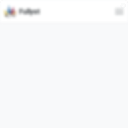
Fullyst
Semua
Trending
Terbaru
Hanya animasi
Sembunyikan spam
Video
@round_stickers
دست نزن