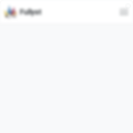
Fullyst
Semua
Trending
Terbaru
Hanya animasi
Sembunyikan spam
@LazyVampires
@SaRViNoZ_PeCHaTLaRi
Snape
:: @fStikBot