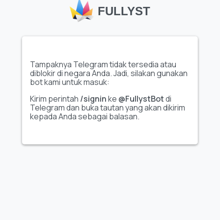
FULLYST
Tampaknya Telegram tidak tersedia atau
diblokir di negara Anda. Jadi, silakan gunakan
Tampilkan seluruh set
Tampilkan seluruh set
bot kami untuk masuk:
stiker
stiker
Kirim perintah
/signin
ke
@FullystBot
di
Telegram dan buka tautan yang akan dikirim
kepada Anda sebagai balasan.
😕
👫