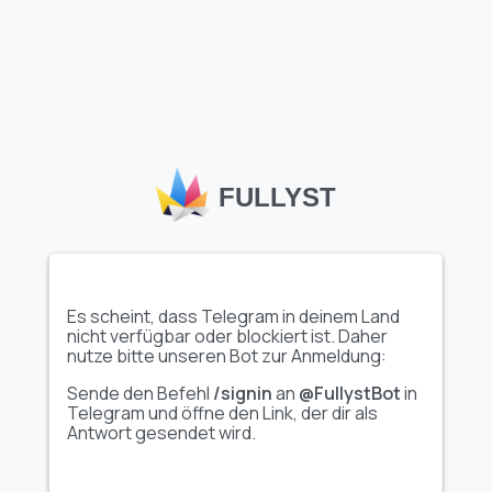
Animiert
Animiert
Finance Emoji
Duck Emoji
Vollen Emoji-Paket
Vollen Emoji-Paket
anzeigen
anzeigen
FULLYST
Animiert
Animiert
Effect Emoji
Game Emoji
Es scheint, dass Telegram in deinem Land
nicht verfügbar oder blockiert ist. Daher
Vollen Emoji-Paket
Vollen Emoji-Paket
nutze bitte unseren Bot zur Anmeldung:
anzeigen
anzeigen
Sende den Befehl
/signin
an
@FullystBot
in
Telegram und öffne den Link, der dir als
Antwort gesendet wird.