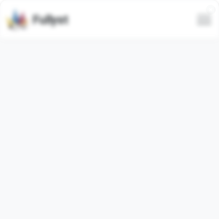
Fullyst
Alle
Trending
Neueste
Nur animierte
Animiert
Animiert
News Emoji
Animated Emoji
Vollen Emoji-Paket
Vollen Emoji-Paket
anzeigen
anzeigen
Animiert
Animiert
Application Emoji
Crayons Emoji