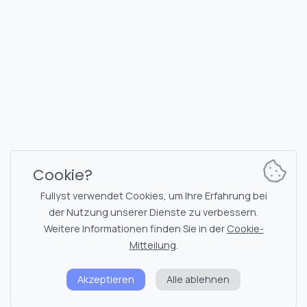
FULLYST
2026,
Improvy OÜ
10145, Tornimäe tn 5, Tallinn, Estonia
Reg. code 16377480
Deutsch
Pläne & Preise
Dokumentation
Nachrichtenkanal
Bot-Befehle
Cookie?
Support-Chat
Captcha
Fullyst verwendet Cookies, um Ihre Erfahrung bei
Chats-Liste
NSFW-Filterung
der Nutzung unserer Dienste zu verbessern.
Weitere Informationen finden Sie in der
Cookie-
Sticker
API-Dokumentation
Mitteilung
.
Emojis
Akzeptieren
Alle ablehnen
Datenschutzrichtlinie
Cookie-Hinweis