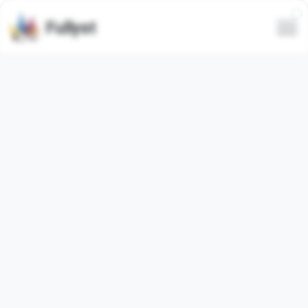
Fullyst
Todos
Tendencias
Más recientes
Solo animados
Animado
Animado
News Emoji
Animated Emoji
Mostrar el conjunto
Mostrar el conjunto
completo de emojis
completo de emojis
Animado
Animado
Crayons Emoji
Birthday Collection