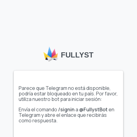
Animado
Animado
Finance Emoji
Application Emoji
Mostrar el conjunto
Mostrar el conjunto
completo de emojis
completo de emojis
FULLYST
Animado
Animado
Retro Font Emoji
Bubbles Emoji
Parece que Telegram no está disponible,
podría estar bloqueado en tu país. Por favor,
Mostrar el conjunto
Mostrar el conjunto
utiliza nuestro bot para iniciar sesión:
completo de emojis
completo de emojis
Envía el comando
/signin
a
@FullystBot
en
Telegram y abre el enlace que recibirás
como respuesta.