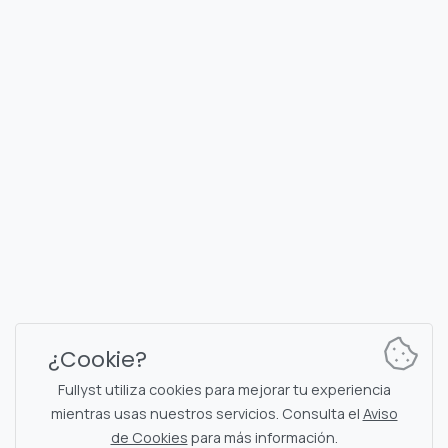
FULLYST
2026,
Improvy OÜ
10145, Tornimäe tn 5, Tallinn, Estonia
Reg. code 16377480
Español
Planes y Precios
Documentación
Canal de noticias
Comandos del bot
Chat de soporte
Captcha para chat
¿Cookie?
Lista de chats
Filtrado NSFW
Fullyst utiliza cookies para mejorar tu experiencia
mientras usas nuestros servicios. Consulta el
Aviso
Stickers
Documentación de API
de Cookies
para más información.