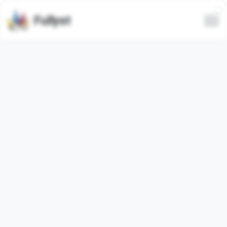
Fullyst
Todos
Tendencias
Más recientes
Solo animados
Ocultar spam
Video
박대리의 동학개미 라이
Mood @cutemonsta
프 By
@KakaoEmoticon