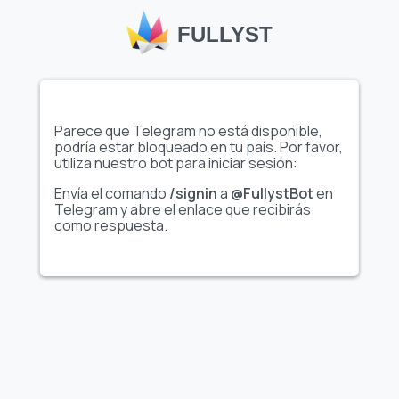
FULLYST
Parece que Telegram no está disponible,
Mostrar el conjunto
Mostrar el conjunto
podría estar bloqueado en tu país. Por favor,
completo de stickers
completo de stickers
utiliza nuestro bot para iniciar sesión:
Envía el comando
/signin
a
@FullystBot
en
Video
Telegram y abre el enlace que recibirás
☕️ :: . ݁₊ 🍫
E 8 А 7 Ь
como respuesta.
@GIZLESTICKERS ⋆ ::
@fStikBot