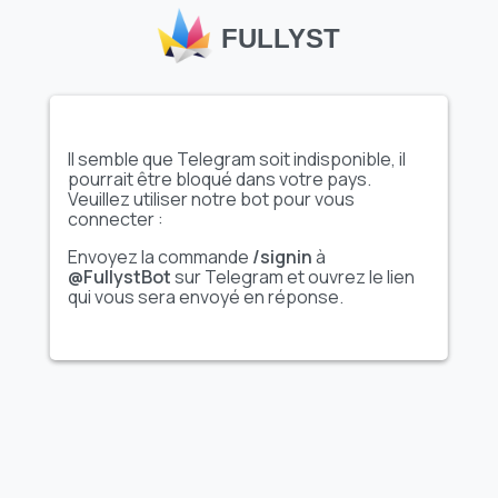
FULLYST
Il semble que Telegram soit indisponible, il
Afficher l'ensemble
Afficher l'ensemble
pourrait être bloqué dans votre pays.
complet d'autocollants
complet d'autocollants
Veuillez utiliser notre bot pour vous
connecter :
Animé
Animé
Envoyez la commande
/signin
à
Yuki
SHAHZEB
@FullystBot
sur Telegram et ouvrez le lien
qui vous sera envoyé en réponse.