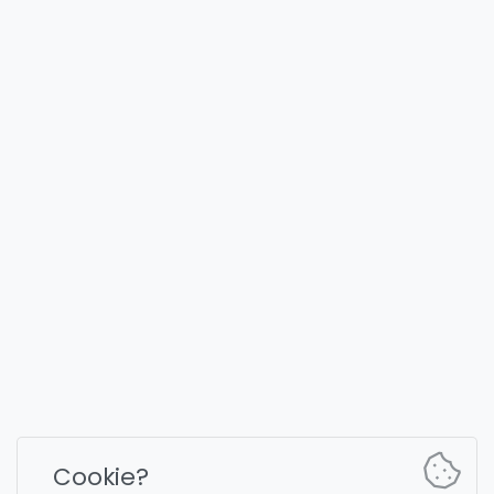
récent tous les autocollants (y compris animés et vidéo)
FULLYST
2026,
Improvy OÜ
10145, Tornimäe tn 5, Tallinn, Estonia
Reg. code 16377480
Français
Plans et tarification
Documentation
Canal d'actualités
Commandes du bot
Cookie?
Chat de support
Captcha pour la discussion