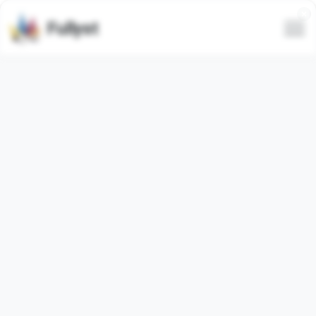
Fullyst
Tous
Tendance
Le plus récent
Seulement animé
Masquer le spam
Animé
@q_qqrr
@Fujimiya_kun,,@jk_oo7
:: @fStikBot