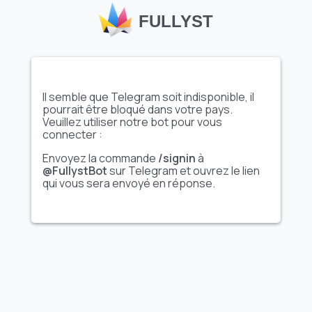
FULLYST
Afficher l'ensemble
Afficher l'ensemble
Il semble que Telegram soit indisponible, il
complet d'autocollants
complet d'autocollants
pourrait être bloqué dans votre pays.
Veuillez utiliser notre bot pour vous
connecter :
Envoyez la commande
/signin
à
Dada Is So Cutesy
пёсы
@FullystBot
sur Telegram et ouvrez le lien
Wootsy! By
qui vous sera envoyé en réponse.
@KakaoEmoticon