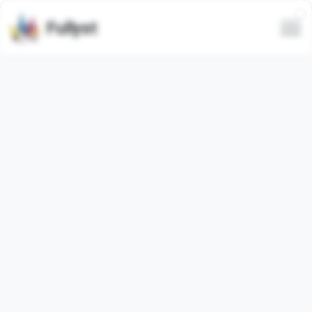
Fullyst
Tous
Tendance
Le plus récent
Seulement animé
Masquer le spam
Dilfuza turk
Sheldon
@maryam_arabiy