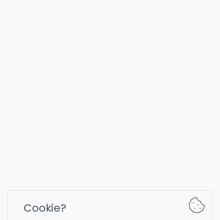
FULLYST
2026,
Improvy OÜ
10145, Tornimäe tn 5, Tallinn, Estonia
Reg. code 16377480
Français
Plans et tarification
Documentation
Canal d'actualités
Commandes du bot
Cookie?
Chat de support
Captcha pour la discussion